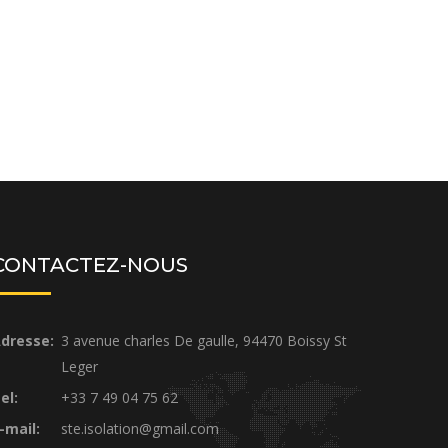
CONTACTEZ-NOUS
dresse:
3 avenue charles De gaulle, 94470 Boissy St
Leger
el:
+33 7 49 04 75 62
-mail:
ste.isolation@gmail.com