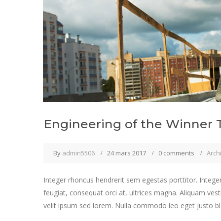
Engineering of the Winner 
By
admin5506
24 mars 2017
0 comments
Arch
Integer rhoncus hendrerit sem egestas porttitor. Integer
feugiat, consequat orci at, ultrices magna. Aliquam vest
velit ipsum sed lorem. Nulla commodo leo eget justo bla