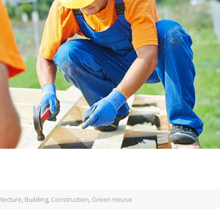
itecture
,
Building
,
Construction
,
Green House