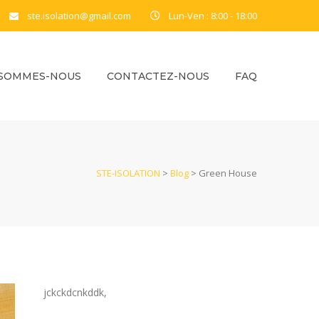
ste.isolation@gmail.com
Lun-Ven : 8:00 - 18:00
 SOMMES-NOUS
CONTACTEZ-NOUS
FAQ
STE-ISOLATION
>
Blog
>
Green House
jckckdcnkddk,