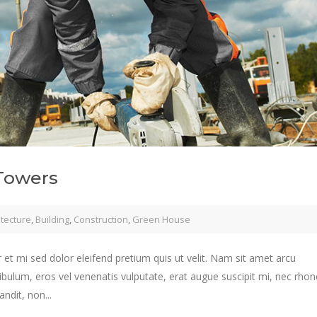
Towers
itecture
,
Building
,
Construction
,
Green House
 et mi sed dolor eleifend pretium quis ut velit. Nam sit amet arcu
ibulum, eros vel venenatis vulputate, erat augue suscipit mi, nec rho
ndit, non...