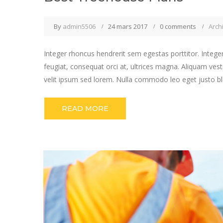
By
admin5506
24 mars 2017
0 comments
Arch
Integer rhoncus hendrerit sem egestas porttitor. Integer
feugiat, consequat orci at, ultrices magna. Aliquam vest
velit ipsum sed lorem. Nulla commodo leo eget justo bla
READ MORE